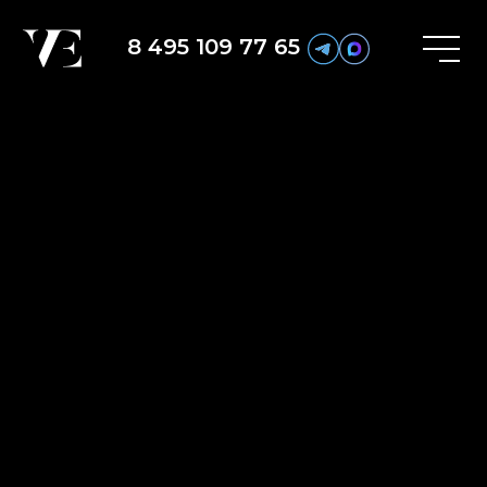
8 495 109 77 65
Вернуться назад
Главная
Портфолио
Сайты
Логвартс