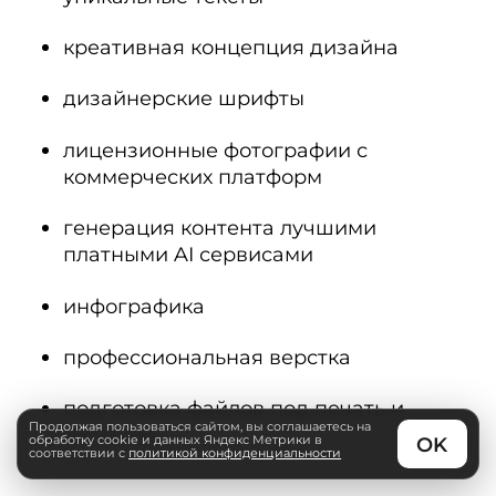
креативная концепция дизайна
дизайнерские шрифты
лицензионные фотографии с
коммерческих платформ
генерация контента лучшими
платными AI сервисами
инфографика
профессиональная верстка
подготовка файлов под печать и
Продолжая пользоваться сайтом, вы соглашаетесь на
рассылку
обработку cookie и данных Яндекс Метрики в
соответствии с
политикой конфиденциальности