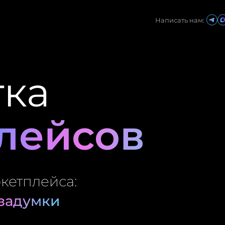
Написать нам:
тка
лейсов
кетплейса:
задумки