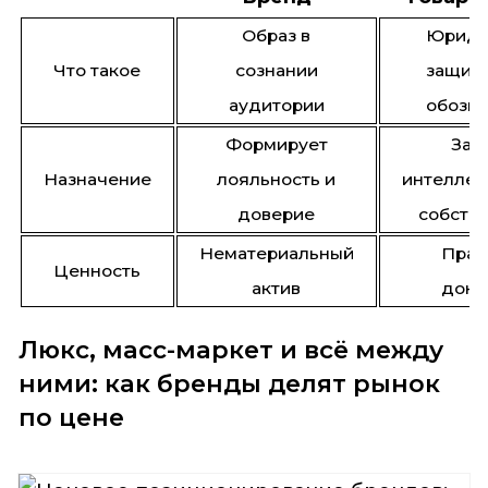
Образ в
Юриди
Что такое
сознании
защищ
аудитории
обозн
Формирует
Защ
Назначение
лояльность и
интеллек
доверие
собств
Нематериальный
Прав
Ценность
актив
доку
Люкс, масс-маркет и всё между
ними: как бренды делят рынок
по цене