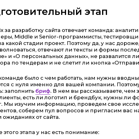
готовительный этап
ix за разработку сайта отвечает команда: аналит
еры, Middle и Senior-программисты, тестировщи
 на какой стадии проект. Поэтому да, у нас дороже
волноваться, отвечают ли тексты и формы посл
е» и «О персональных данных», не развалится л
ора по тендерам и не слетит ли кнопка «Отправ
команде было с чем работать, нам нужны вводные
тся с нуля именно для вашей компании. Поэтому
ь: заполнить
бриф
. В нем вы рассказываете, чем
лиенты, есть ли логотип и брендбук, нужны ли фо
г. Мы изучим информацию, проведем свое иссл
ентов, соберем пул вопросов и пригласим вас на
и ожиданиях от сайта.
е этого этапа у нас есть понимание: