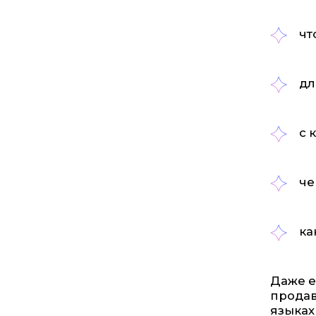
чт
дл
с 
че
ка
Даже е
продав
языках