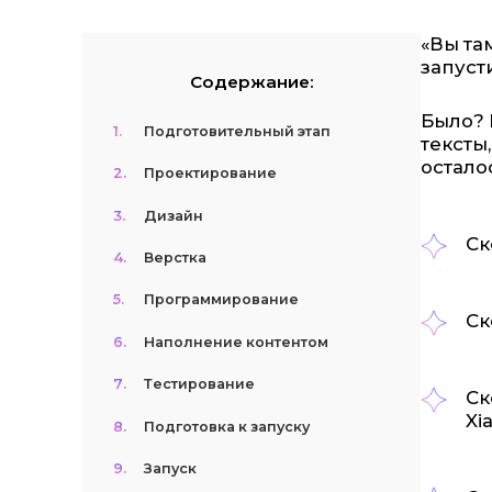
«Вы та
запусти
Содержание:
Было? 
1.
Подготовительный этап
тексты,
остало
2.
Проектирование
3.
Дизайн
Ск
4.
Верстка
5.
Программирование
Ск
6.
Наполнение контентом
7.
Тестирование
Ск
Xi
8.
Подготовка к запуску
9.
Запуск