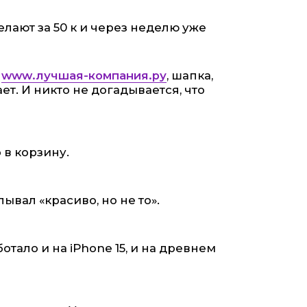
елают за 50 к и через неделю уже
:
www.лучшая-компания.ру
, шапка,
ает. И никто не догадывается, что
 в корзину.
вал «красиво, но не то».
отало и на iPhone 15, и на древнем