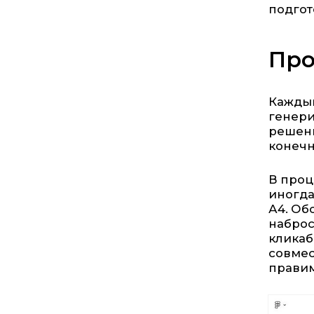
подгот
Про
Каждый
генери
решени
конечн
В проц
иногда
А4. Об
наброс
кликаб
совмес
правим