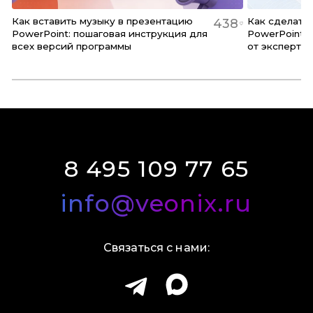
Как вставить музыку в презентацию
Как сделать
438
PowerPoint: пошаговая инструкция для
PowerPoint:
всех версий программы
от эксперта
8 495 109 77 65
info@veonix.ru
Связаться с нами: