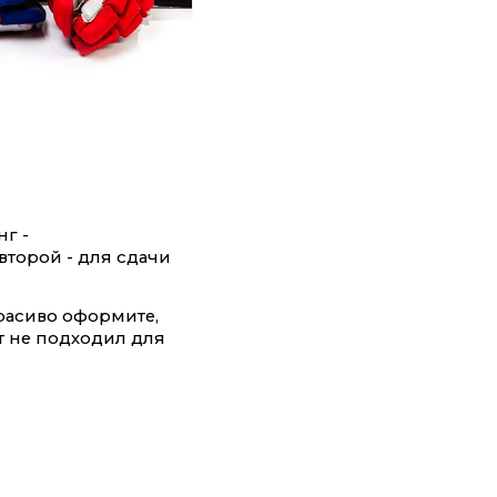
г -
второй - для сдачи
красиво оформите,
ст не подходил для