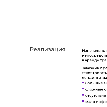
Реализация
Изначально 
непосредств
в аренду тр
Заказчик пр
текст трогат
лендинга, да
большие бл
сложные о
отсутствие
мало инфор