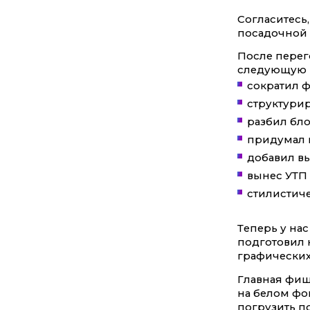
Согласитесь
посадочной 
После перег
следующую 
сократил 
структури
разбил бл
придумал 
добавил в
вынес УТП 
стилистиче
Теперь у на
подготовил 
графических
Главная фиш
на белом фо
погрузить по