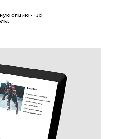
ную опцию - «3d
олы.