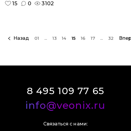
15
0
3102
Назад
Впе
01
...
13
14
15
16
17
...
32
8 495 109 77 65
info@veonix.ru
Связаться с нами: